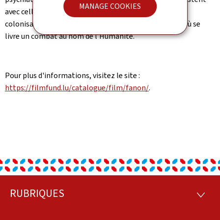
MANAGE COOKIES
avec celles des autres médecins dans un contexte de
colonisation. Un biopic au cœur de la guerre d’Algérie où se
livre un combat au nom de l’Humanité.
Pour plus d'informations, visitez le site :
https://filmfund.lu/catalogue/film/fanon/
.
RUBRIQUES
Footer
RUBRI