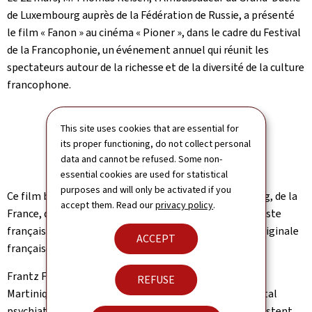
de Luxembourg auprès de la Fédération de Russie, a présenté
le film « Fanon » au cinéma « Pioner », dans le cadre du Festival
de la Francophonie, un événement annuel qui réunit les
spectateurs autour de la richesse et de la diversité de la culture
francophone.
This site uses cookies that are essential for
its proper functioning, do not collect personal
data and cannot be refused. Some non-
essential cookies are used for statistical
purposes and will only be activated if you
Ce film biographique, une coproduction du Luxembourg, de la
accept them. Read our
privacy policy
.
France, du Canada et de la Belgique, réalisé par le cinéaste
français Jean-Claude Barny, a été projeté en version originale
ACCEPT
française avec les sous-titres en russe.
Frantz Fanon, un psychiatre français originaire de la
REFUSE
Martinique vient d’être nommé chef de service à l’hôpital
psychiatrique de Blida en Algérie. Ses méthodes contrastent