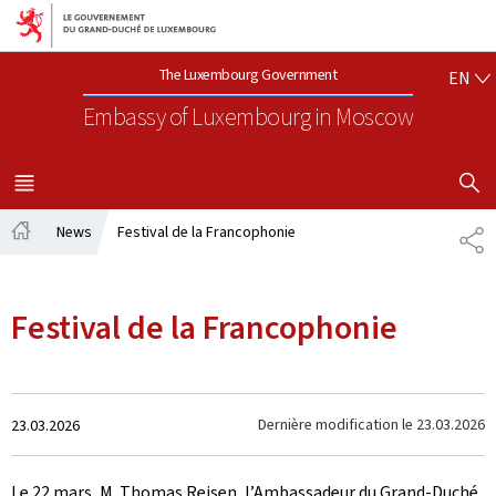
Go to main navigation
Go to content
EN
The Luxembourg Government
EN
Embassy of Luxembourg
in Moscow
SHOW H
MENU
MAIN
News
Festival de la Francophonie
PA
Home
Festival de la Francophonie
Created
Dernière modification le
23.03.2026
23.03.2026
on
Le 22 mars, M. Thomas Reisen, l’Ambassadeur du Grand-Duché