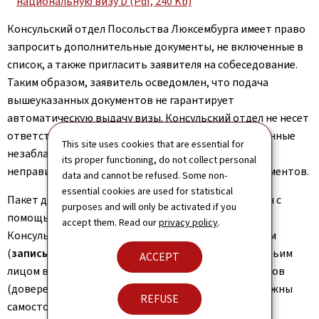
национальную визу D (Pdf, 240 Kb)
Консульский отдел Посольства Люксембурга имеет право
запросить дополнительные документы, не включенные в
список, а также пригласить заявителя на собеседование.
Таким образом, заявитель осведомлен, что подача
вышеуказанных документов не гарантирует
автоматическую выдачу визы. Консульский отдел не несет
ответственности за финансовые издержки, вызванные
This site uses cookies that are essential for
незаблаговременной подачей документов или
its proper functioning, do not collect personal
неправильно подготовленными комплектами документов.
data and cannot be refused. Some non-
essential cookies are used for statistical
Пакет документов на визу D может быть отправлен с
purposes and will only be activated if you
помощью
любой службы доставки
для получения
accept them. Read our
privacy policy
.
Консульским отделом в день вашей записи на прием
(
запись на прием обязательна
), либо
п
ередан третьим
ACCEPT
лицом в день/час вашей записи на подачу документов
(доверенность не требуется). Заявители также должны
REFUSE
самостоятельно организовать обратную доставку