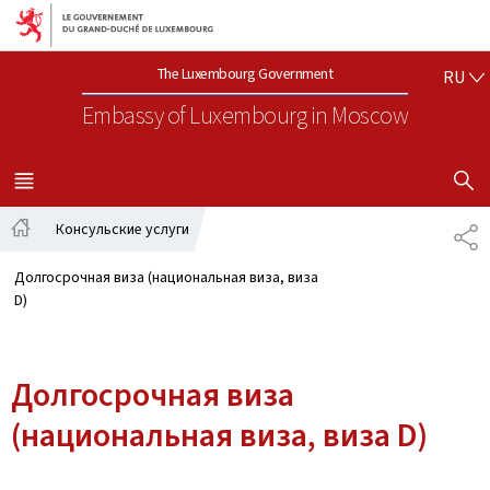
Aller au menu principal
Aller au contenu
РУ
The Luxembourg Government
RU
Embassy of Luxembourg
in Moscow
SHOW H
MENU
MAIN
Консульские услуги
SH
Home
Долгосрочная виза (национальная виза, виза
D)
Долгосрочная виза
(национальная виза, виза D)