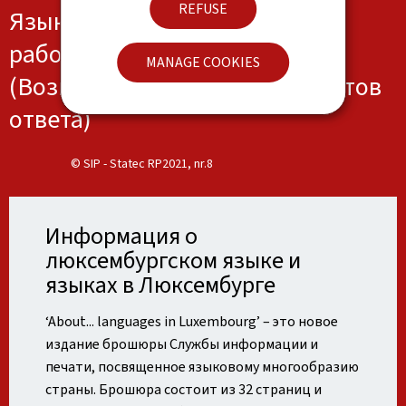
REFUSE
Языки, на которых говорят на
работе, в школе и/или дома
MANAGE COOKIES
(Возможны несколько вариантов
ответа)
© SIP - Statec RP2021, nr.8
Информация о
люксембургском языке и
языках в Люксембурге
‘About... languages in Luxembourg’ – это новое
издание брошюры Службы информации и
печати, посвященное языковому многообразию
страны. Брошюра состоит из 32 страниц и