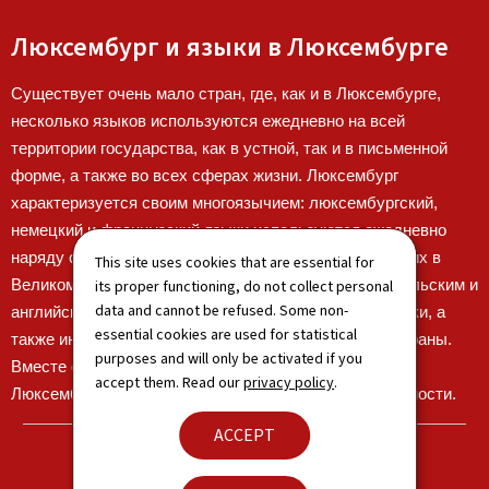
Люксембург и языки в Люксембурге
Существует очень мало стран, где, как и в Люксембурге,
несколько языков используются ежедневно на всей
территории государства, как в устной, так и в письменной
форме, а также во всех сферах жизни. Люксембург
характеризуется своим многоязычием: люксембургский,
немецкий и французский языки используются ежедневно
наряду с языками 180 национальностей, проживающих в
This site uses cookies that are essential for
Великом Герцогстве, особенно итальянским, португальским и
its proper functioning, do not collect personal
data and cannot be refused. Some non-
английским. Эти языки отражают миграционные потоки, а
essential cookies are used for statistical
также институциональное и финансовое развитие страны.
purposes and will only be activated if you
Вместе они составляют важную часть идентичности
accept them. Read our
privacy policy
.
Люксембурга и служат основой социальной сплоченности.
ACCEPT