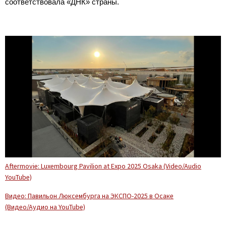
соответствовала «ДНК» страны.
Aftermovie: Luxembourg Pavilion at Expo 2025 Osaka (Video/Audio
YouTube)
Видео: Павильон Люксембурга на ЭКСПО-2025 в Осаке
(Видео/Аудио на YouTube)